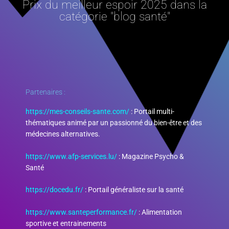
Prix du meilleur espoir 2025 dans la
catégorie "blog santé"
Partenaires :
https://mes-conseils-sante.com/
: Portail multi-
thématiques animé par un passionné du bien-être et des
médecines alternatives.
https://www.afp-services.lu/
: Magazine Psycho &
Santé
https://docedu.fr/
: Portail généraliste sur la santé
https://www.santeperformance.fr/
: Alimentation
sportive et entrainements