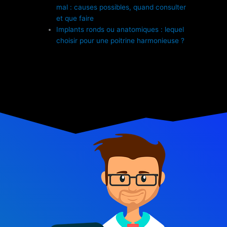
mal : causes possibles, quand consulter
et que faire
Implants ronds ou anatomiques : lequel
choisir pour une poitrine harmonieuse ?