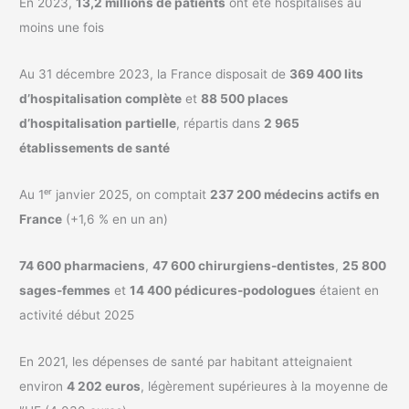
En 2023,
13,2 millions de patients
ont été hospitalisés au
moins une fois
Au 31 décembre 2023, la France disposait de
369 400 lits
d’hospitalisation complète
et
88 500 places
d’hospitalisation partielle
, répartis dans
2 965
établissements de santé
Au 1ᵉʳ janvier 2025, on comptait
237 200 médecins actifs en
France
(+1,6 % en un an)
74 600 pharmaciens
,
47 600 chirurgiens-dentistes
,
25 800
sages-femmes
et
14 400 pédicures-podologues
étaient en
activité début 2025
En 2021, les dépenses de santé par habitant atteignaient
environ
4 202 euros
, légèrement supérieures à la moyenne de