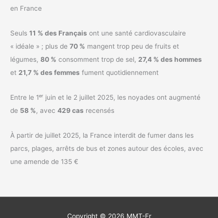
en France
Seuls
11 % des Français
ont une santé cardiovasculaire
« idéale » ; plus de
70 %
mangent trop peu de fruits et
légumes,
80 %
consomment trop de sel,
27,4 % des hommes
et
21,7 % des femmes
fument quotidiennement
Entre le 1ᵉʳ juin et le 2 juillet 2025, les noyades ont augmenté
de
58 %
, avec
429 cas
recensés
À partir de juillet 2025, la France interdit de fumer dans les
parcs, plages, arrêts de bus et zones autour des écoles, avec
une amende de 135 €
Copyright © 2026
MMT-Fr