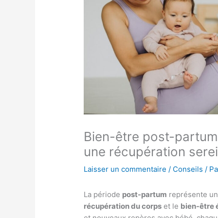
Bien-être post-partum 
une récupération serei
Laisser un commentaire
/
Conseils
/ P
La période
post-partum
représente un 
récupération du corps
et le
bien-être
et nouveaux repères avec bébé, chaque