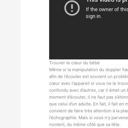
Trouver le cœur du bébé
Même si la manipulation du doppler fœt
afin de l’écouter est souvent un probl
cœur avec l’appareil si vous ne le trouv
confondu avec d’autres, car il émet un b
moment d’écouter, il ne faut pas s’étonn
que celui d’un adulte. En fait, il fait e
convient de faire très attention à la pl
l’échographie. Mais si vous n’y parvene
nombril, du même côté que sa tête.