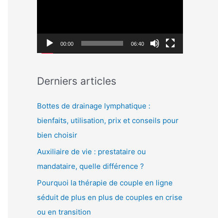
c
c
h
t
e
e
00:00
06:40
r
u
r
:
Derniers articles
v
i
Bottes de drainage lymphatique :
d
bienfaits, utilisation, prix et conseils pour
é
bien choisir
o
Auxiliaire de vie : prestataire ou
mandataire, quelle différence ?
Pourquoi la thérapie de couple en ligne
séduit de plus en plus de couples en crise
ou en transition