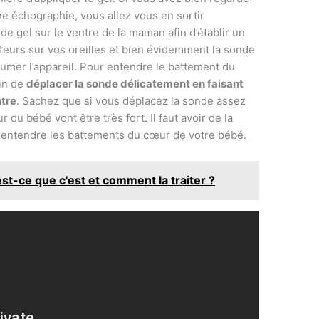
e échographie, vous allez vous en sortir
x de gel sur le ventre de la maman afin d’établir un
outeurs sur vos oreilles et bien évidemment la sonde
llumer l’appareil. Pour entendre le battement du
in de
déplacer la sonde délicatement en faisant
ntre
. Sachez que si vous déplacez la sonde assez
du bébé vont être très fort. Il faut avoir de la
is entendre les battements du cœur de votre bébé.
est-ce que c'est et comment la traiter ?