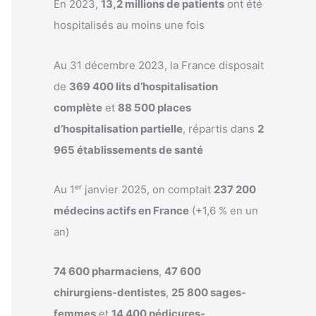
En 2023,
13,2 millions de patients
ont été
hospitalisés au moins une fois
Au 31 décembre 2023, la France disposait
de
369 400 lits d’hospitalisation
complète
et
88 500 places
d’hospitalisation partielle
, répartis dans
2
965 établissements de santé
Au 1ᵉʳ janvier 2025, on comptait
237 200
médecins actifs en France
(+1,6 % en un
an)
74 600 pharmaciens
,
47 600
chirurgiens-dentistes
,
25 800 sages-
femmes
et
14 400 pédicures-