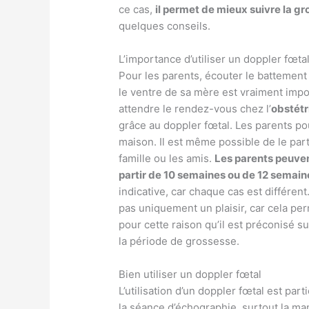
ce cas,
il permet de mieux suivre la g
quelques conseils.
L’importance d’utiliser un doppler fœta
Pour les parents, écouter le battement
le ventre de sa mère est vraiment impor
attendre le rendez-vous chez l’
obstétr
grâce au doppler fœtal. Les parents po
maison. Il est même possible de le pa
famille ou les amis.
Les parents peuven
partir de 10 semaines ou de 12 semai
indicative, car chaque cas est différen
pas uniquement un plaisir, car cela per
pour cette raison qu’il est préconisé 
la période de grossesse.
Bien utiliser un doppler fœtal
L’utilisation d’un doppler fœtal est pa
la séance d’échographie, surtout la man