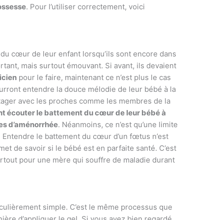
rossesse
. Pour l’utiliser correctement, voici
l
 du cœur de leur enfant lorsqu’ils sont encore dans
tant, mais surtout émouvant. Si avant, ils devaient
icien
pour le faire, maintenant ce n’est plus le cas
urront entendre la douce mélodie de leur bébé à la
rtager avec les proches comme les membres de la
t écouter le battement du cœur de leur bébé à
nes d’aménorrhée
. Néanmoins, ce n’est qu’une limite
t. Entendre le battement du cœur d’un fœtus n’est
met de savoir si le bébé est en parfaite santé. C’est
surtout pour une mère qui souffre de maladie durant
rticulièrement simple. C’est le même processus que
ière d’appliquer le gel. Si vous avez bien regardé