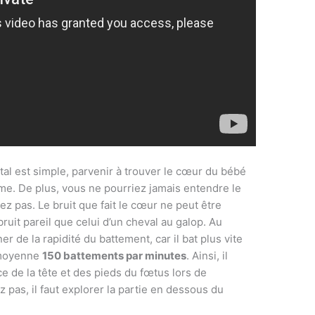
al est simple, parvenir à trouver le cœur du bébé
ème. De plus, vous ne pourriez jamais entendre le
ez pas. Le bruit que fait le cœur ne peut être
ruit pareil que celui d’un cheval au galop. Au
er de la rapidité du battement, car il bat plus vite
n moyenne
150 battements par minutes
. Ainsi, il
ace de la tête et des pieds du fœtus lors de
z pas, il faut explorer la partie en dessous du