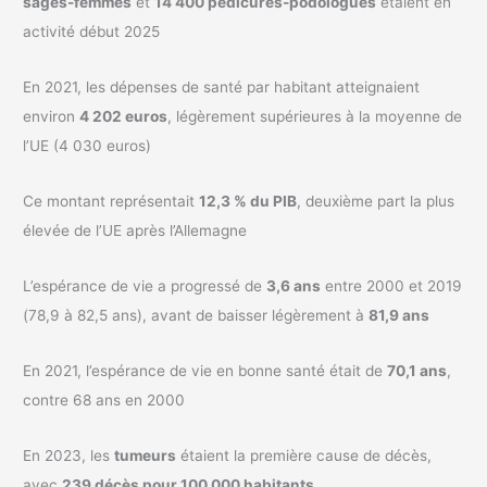
sages-femmes
et
14 400 pédicures-podologues
étaient en
activité début 2025
En 2021, les dépenses de santé par habitant atteignaient
environ
4 202 euros
, légèrement supérieures à la moyenne de
l’UE (4 030 euros)
Ce montant représentait
12,3 % du PIB
, deuxième part la plus
élevée de l’UE après l’Allemagne
L’espérance de vie a progressé de
3,6 ans
entre 2000 et 2019
(78,9 à 82,5 ans), avant de baisser légèrement à
81,9 ans
En 2021, l’espérance de vie en bonne santé était de
70,1 ans
,
contre 68 ans en 2000
En 2023, les
tumeurs
étaient la première cause de décès,
avec
239 décès pour 100 000 habitants