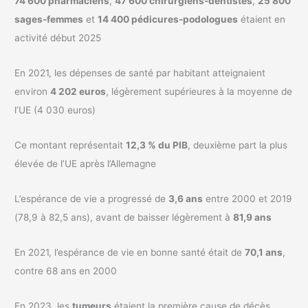
74 600 pharmaciens
,
47 600 chirurgiens-dentistes
,
25 800
sages-femmes
et
14 400 pédicures-podologues
étaient en
activité début 2025
En 2021, les dépenses de santé par habitant atteignaient
environ
4 202 euros
, légèrement supérieures à la moyenne de
l’UE (4 030 euros)
Ce montant représentait
12,3 % du PIB
, deuxième part la plus
élevée de l’UE après l’Allemagne
L’espérance de vie a progressé de
3,6 ans
entre 2000 et 2019
(78,9 à 82,5 ans), avant de baisser légèrement à
81,9 ans
En 2021, l’espérance de vie en bonne santé était de
70,1 ans
,
contre 68 ans en 2000
En 2023, les
tumeurs
étaient la première cause de décès,