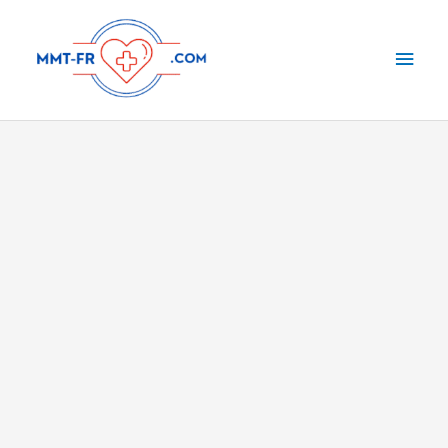
Aller
Men
au
contenu
princ