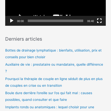
r
u
r
:
v
00:00
06:40
i
d
Derniers articles
é
o
Bottes de drainage lymphatique : bienfaits, utilisation, prix et
conseils pour bien choisir
Auxiliaire de vie : prestataire ou mandataire, quelle différence
?
Pourquoi la thérapie de couple en ligne séduit de plus en plus
de couples en crise ou en transition
Boule dure derrière l’oreille sur l’os qui fait mal : causes
possibles, quand consulter et que faire
Implants ronds ou anatomiques : lequel choisir pour une