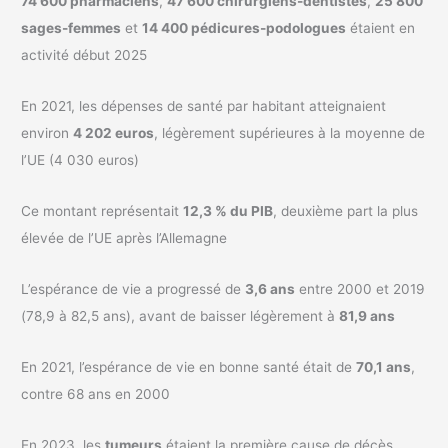
74 600 pharmaciens
,
47 600 chirurgiens-dentistes
,
25 800
sages-femmes
et
14 400 pédicures-podologues
étaient en
activité début 2025
En 2021, les dépenses de santé par habitant atteignaient
environ
4 202 euros
, légèrement supérieures à la moyenne de
l’UE (4 030 euros)
Ce montant représentait
12,3 % du PIB
, deuxième part la plus
élevée de l’UE après l’Allemagne
L’espérance de vie a progressé de
3,6 ans
entre 2000 et 2019
(78,9 à 82,5 ans), avant de baisser légèrement à
81,9 ans
En 2021, l’espérance de vie en bonne santé était de
70,1 ans
,
contre 68 ans en 2000
En 2023, les
tumeurs
étaient la première cause de décès,