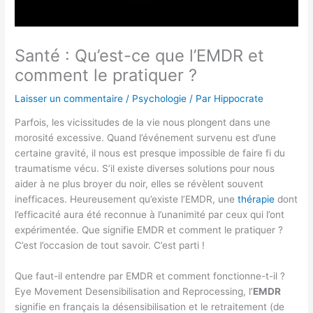
Santé : Qu’est-ce que l’EMDR et
comment le pratiquer ?
Laisser un commentaire
/
Psychologie
/ Par
Hippocrate
Parfois, les vicissitudes de la vie nous plongent dans une
morosité excessive. Quand l’événement survenu est d’une
certaine gravité, il nous est presque impossible de faire fi du
traumatisme vécu. S’il existe diverses solutions pour nous
aider à ne plus broyer du noir, elles se révèlent souvent
inefficaces. Heureusement qu’existe l’EMDR, une
thérapie
dont
l’efficacité aura été reconnue à l’unanimité par ceux qui l’ont
expérimentée. Que signifie EMDR et comment le pratiquer ?
C’est l’occasion de tout savoir. C’est parti !
Que faut-il entendre par EMDR et comment fonctionne-t-il ?
Eye Movement Desensibilisation and Reprocessing, l’
EMDR
signifie en français la désensibilisation et le retraitement (de