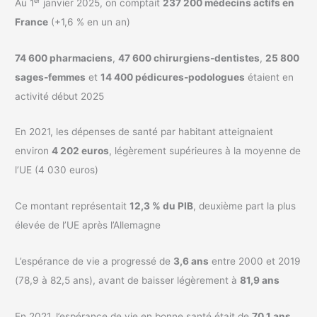
Au 1ᵉʳ janvier 2025, on comptait
237 200 médecins actifs en
France
(+1,6 % en un an)
74 600 pharmaciens
,
47 600 chirurgiens-dentistes
,
25 800
sages-femmes
et
14 400 pédicures-podologues
étaient en
activité début 2025
En 2021, les dépenses de santé par habitant atteignaient
environ
4 202 euros
, légèrement supérieures à la moyenne de
l’UE (4 030 euros)
Ce montant représentait
12,3 % du PIB
, deuxième part la plus
élevée de l’UE après l’Allemagne
L’espérance de vie a progressé de
3,6 ans
entre 2000 et 2019
(78,9 à 82,5 ans), avant de baisser légèrement à
81,9 ans
En 2021, l’espérance de vie en bonne santé était de
70,1 ans
,