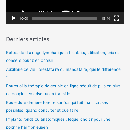
u
r
:
v
00:00
06:40
i
d
Derniers articles
é
o
Bottes de drainage lymphatique : bienfaits, utilisation, prix et
conseils pour bien choisir
Auxiliaire de vie : prestataire ou mandataire, quelle différence
?
Pourquoi la thérapie de couple en ligne séduit de plus en plus
de couples en crise ou en transition
Boule dure derrière l’oreille sur l’os qui fait mal : causes
possibles, quand consulter et que faire
Implants ronds ou anatomiques : lequel choisir pour une
poitrine harmonieuse ?