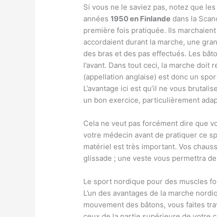
Si vous ne le saviez pas, notez que le
années
1950 en Finlande
dans la Scand
première fois pratiquée. Ils marchaient
accordaient durant la marche, une gran
des bras et des pas effectués. Les bât
l’avant. Dans tout ceci, la marche doit 
(appellation anglaise) est donc un sport
L’avantage ici est qu’il ne vous brutali
un bon exercice, particulièrement ad
Cela ne veut pas forcément dire que vo
votre médecin avant de pratiquer ce s
matériel est très important. Vos chau
glissade ; une veste vous permettra d
Le sport nordique pour des muscles fo
L’un des avantages de la marche nordiq
mouvement des bâtons, vous faites trav
ceux de la partie supérieure de votre 