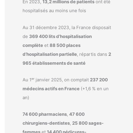
En 2023,
13,2 millions de patients
ont été
hospitalisés au moins une fois
Au 31 décembre 2023, la France disposait
de
369 400 lits d’hospitalisation
complète
et
88 500 places
d’hospitalisation partielle
, répartis dans
2
965 établissements de santé
Au 1ᵉʳ janvier 2025, on comptait
237 200
médecins actifs en France
(+1,6 % en un
an)
74 600 pharmaciens
,
47 600
chirurgiens-dentistes
,
25 800 sages-
femmes
et
14 400 pédicures-