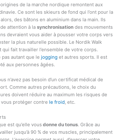
s origines de la marche nordique remontent aux
inavie. Ce sont les skieurs de fond qui l’ont pour la
 alors, des bâtons en aluminium dans la main. Ils
de attention à la
synchronisation
des mouvements
ons devraient vous aider à pousser votre corps vers
rester la plus naturelle possible. Le Nordik Walk
 qui fait travailler l’ensemble de votre corps.
se pas autant que le
jogging
et autres sports. Il est
apté aux personnes âgées.
us n’avez pas besoin d’un certificat médical de
port. Comme autres précautions, le choix du
ssures doivent réduire au maximum les risques de
e vous protéger contre
le froid
, etc.
rts
ue est qu’elle vous
donne du tonus
. Grâce au
ailler jusqu’à 90 % de vos muscles, principalement
corps. L’exercice permet aussi d’exercer votre