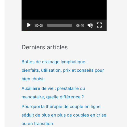
c
c
h
t
e
e
00:00
06:40
r
u
r
:
Derniers articles
v
i
Bottes de drainage lymphatique :
d
bienfaits, utilisation, prix et conseils pour
é
bien choisir
o
Auxiliaire de vie : prestataire ou
mandataire, quelle différence ?
Pourquoi la thérapie de couple en ligne
séduit de plus en plus de couples en crise
ou en transition