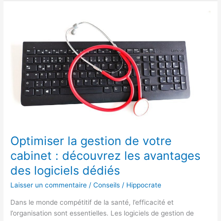
Optimiser
la
gestion
de
votre
cabinet
:
découvrez
les
avantages
des
logiciels
Optimiser la gestion de votre
dédiés
cabinet : découvrez les avantages
des logiciels dédiés
Laisser un commentaire
/
Conseils
/
Hippocrate
Dans le monde compétitif de la santé, l’efficacité et
l’organisation sont essentielles. Les logiciels de gestion de