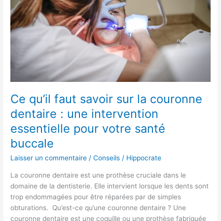
savoir
sur
la
couronne
dentaire
:
une
intervention
essentielle
Ce qu’il faut savoir sur la couronne
pour
dentaire : une intervention
votre
essentielle pour votre santé
santé
buccale
buccale
Laisser un commentaire
/
Conseils
/
Hippocrate
La couronne dentaire est une prothèse cruciale dans le
domaine de la dentisterie. Elle intervient lorsque les dents sont
trop endommagées pour être réparées par de simples
obturations. Qu’est-ce qu’une couronne dentaire ? Une
couronne dentaire est une coquille ou une prothèse fabriquée