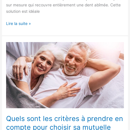
sur mesure qui recouvre entièrement une dent abîmée. Cette
solution est idéale
Lire la suite »
Quels
sont
les
critères
à
prendre
en
compte
pour
choisir
sa
mutuelle
Quels sont les critères à prendre en
senior
compte pour choisir sa mutuelle
?