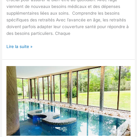
viennent de nouveaux besoins médicaux et des dépenses
supplémentaires liées aux soins. Comprendre les besoins
spécifiques des retraités Avec l’avancée en âge, les retraités
doivent parfois adapter leur couverture santé pour répondre à
des besoins particuliers. Chaque
Lire la suite »
Les
bénéfices
des
cures
thermales
pour
les
patients
fibromyalgiques