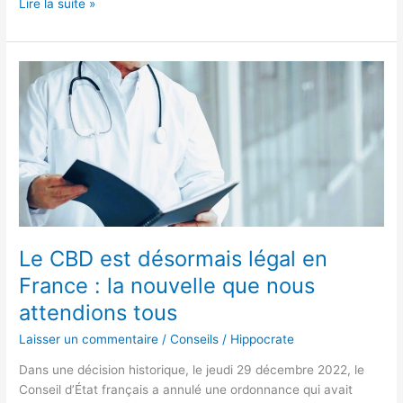
Lire la suite »
Le
CBD
est
désormais
légal
en
France
:
la
nouvelle
Le CBD est désormais légal en
que
France : la nouvelle que nous
nous
attendions tous
attendions
tous
Laisser un commentaire
/
Conseils
/
Hippocrate
Dans une décision historique, le jeudi 29 décembre 2022, le
Conseil d’État français a annulé une ordonnance qui avait