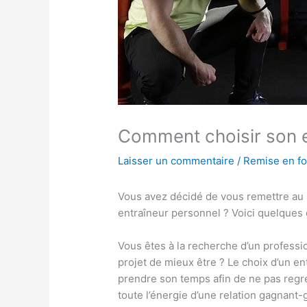
Comment choisir son e
Laisser un commentaire
/
Remise en f
Vous avez décidé de vous remettre au s
entraîneur personnel ? Voici quelques c
Vous êtes à la recherche d’un profess
projet de mieux être ? Le choix d’un e
prendre son temps afin de ne pas regret
toute l’énergie d’une relation gagnant