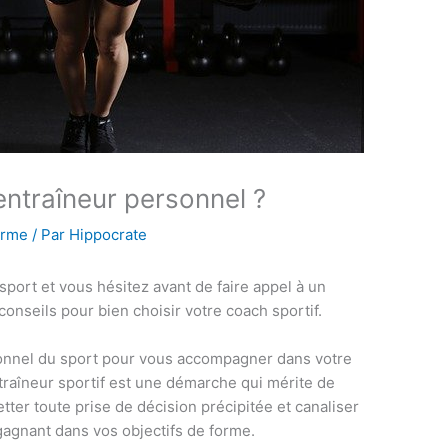
ntraîneur personnel ?
orme
/ Par
Hippocrate
port et vous hésitez avant de faire appel à un
onseils pour bien choisir votre coach sportif.
ionnel du sport pour vous accompagner dans votre
ntraîneur sportif est une démarche qui mérite de
ter toute prise de décision précipitée et canaliser
-gagnant dans vos objectifs de forme.