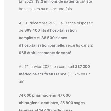
En 2023,
13,2 millions de patients
ont été
hospitalisés au moins une fois
Au 31 décembre 2023, la France disposait
de
369 400 lits d’hospitalisation
complète
et
88 500 places
d’hospitalisation partielle
, répartis dans
2
965 établissements de santé
Au 1ᵉʳ janvier 2025, on comptait
237 200
médecins actifs en France
(+1,6 % en un
an)
74 600 pharmaciens
,
47 600
chirurgiens-dentistes
,
25 800 sages-
femmes
et
14 400 pédicures-