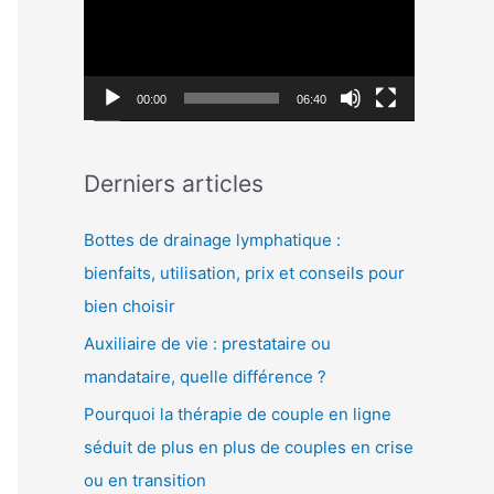
c
c
h
t
e
e
00:00
06:40
r
u
r
:
Derniers articles
v
i
Bottes de drainage lymphatique :
d
bienfaits, utilisation, prix et conseils pour
é
bien choisir
o
Auxiliaire de vie : prestataire ou
mandataire, quelle différence ?
Pourquoi la thérapie de couple en ligne
séduit de plus en plus de couples en crise
ou en transition