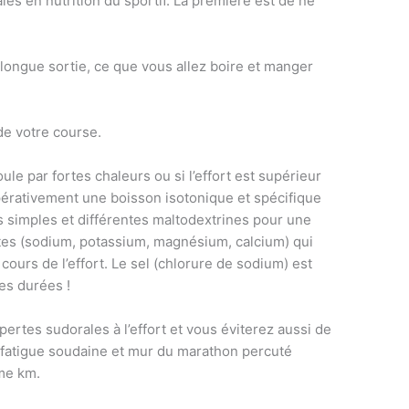
les en nutrition du sportif. La première est de ne
 longue sortie, ce que vous allez boire et manger
de votre course.
ule par fortes chaleurs ou si l’effort est supérieur
pérativement une boisson isotonique et spécifique
es simples et différentes maltodextrines pour une
lytes (sodium, potassium, magnésium, calcium) qui
cours de l’effort. Le sel (chlorure de sodium) est
es durées !
ertes sudorales à l’effort et vous éviterez aussi de
fatigue soudaine et mur du marathon percuté
me km.