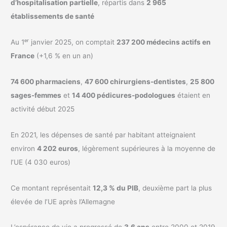
d’hospitalisation partielle
, répartis dans
2 965
établissements de santé
Au 1ᵉʳ janvier 2025, on comptait
237 200 médecins actifs en
France
(+1,6 % en un an)
74 600 pharmaciens
,
47 600 chirurgiens-dentistes
,
25 800
sages-femmes
et
14 400 pédicures-podologues
étaient en
activité début 2025
En 2021, les dépenses de santé par habitant atteignaient
environ
4 202 euros
, légèrement supérieures à la moyenne de
l’UE (4 030 euros)
Ce montant représentait
12,3 % du PIB
, deuxième part la plus
élevée de l’UE après l’Allemagne