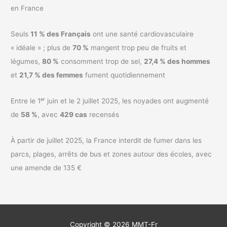
en France
Seuls
11 % des Français
ont une santé cardiovasculaire
« idéale » ; plus de
70 %
mangent trop peu de fruits et
légumes,
80 %
consomment trop de sel,
27,4 % des hommes
et
21,7 % des femmes
fument quotidiennement
Entre le 1ᵉʳ juin et le 2 juillet 2025, les noyades ont augmenté
de
58 %
, avec
429 cas
recensés
À partir de juillet 2025, la France interdit de fumer dans les
parcs, plages, arrêts de bus et zones autour des écoles, avec
une amende de 135 €
Copyright © 2026
MMT-Fr