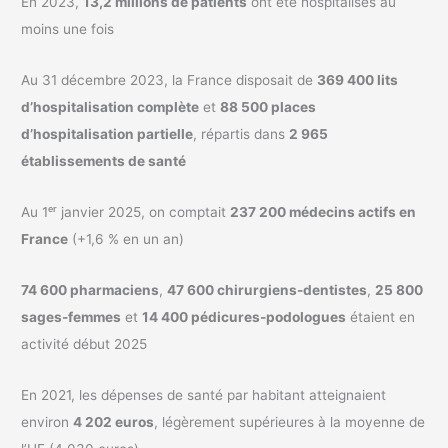
En 2023,
13,2 millions de patients
ont été hospitalisés au
moins une fois
Au 31 décembre 2023, la France disposait de
369 400 lits
d’hospitalisation complète
et
88 500 places
d’hospitalisation partielle
, répartis dans
2 965
établissements de santé
Au 1ᵉʳ janvier 2025, on comptait
237 200 médecins actifs en
France
(+1,6 % en un an)
74 600 pharmaciens
,
47 600 chirurgiens-dentistes
,
25 800
sages-femmes
et
14 400 pédicures-podologues
étaient en
activité début 2025
En 2021, les dépenses de santé par habitant atteignaient
environ
4 202 euros
, légèrement supérieures à la moyenne de