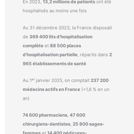
En 2023,
13,2 millions de patients
ont été
hospitalisés au moins une fois
Au 31 décembre 2023, la France disposait
de
369 400 lits d’hospitalisation
complète
et
88 500 places
d’hospitalisation partielle
, répartis dans
2
965 établissements de santé
Au 1ᵉʳ janvier 2025, on comptait
237 200
médecins actifs en France
(+1,6 % en un
an)
74 600 pharmaciens
,
47 600
chirurgiens-dentistes
,
25 800 sages-
femmes
et
14 400 pédicures-