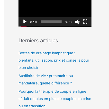
c
c
h
t
e
e
00:00
06:40
r
u
r
:
Derniers articles
v
i
Bottes de drainage lymphatique :
d
bienfaits, utilisation, prix et conseils pour
é
bien choisir
o
Auxiliaire de vie : prestataire ou
mandataire, quelle différence ?
Pourquoi la thérapie de couple en ligne
séduit de plus en plus de couples en crise
ou en transition