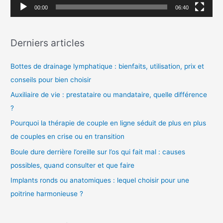
v
00:00
06:40
i
d
Derniers articles
é
o
Bottes de drainage lymphatique : bienfaits, utilisation, prix et
conseils pour bien choisir
Auxiliaire de vie : prestataire ou mandataire, quelle différence
?
Pourquoi la thérapie de couple en ligne séduit de plus en plus
de couples en crise ou en transition
Boule dure derrière l’oreille sur l’os qui fait mal : causes
possibles, quand consulter et que faire
Implants ronds ou anatomiques : lequel choisir pour une
poitrine harmonieuse ?