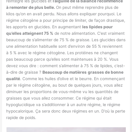
réintègre les glucides et
l’aiguille de la balance recommence
à remonter de plus belle.
On peut même reprendre plus de
kilos qu’on en avait perdu. Nous allons expliquer pourquoi. Le
régime cétogène a pour principe de limiter, de façon drastique,
les apports en glucides. En augmentant
les lipides pour
qu’elles atteignent 75 %
de notre alimentation. C’est vraiment
beaucoup de s’alimenter de 75 % de graisse. Les glucides dans
une alimentation habituelle sont d’environ de 55 % reviennent
à 5 % avec le régime cétogène. Les protéines ne changent
pas beaucoup parce qu’elles sont maintenues à 20 %. Vous
devez vous dire : comment s’alimenter à 75 % de lipides, c’est-
à-dire de graisse ?
Beaucoup de matières
grasses de bonne
qualité
. Comme les huiles d’olive et le beurre. En commençant
par le régime cétogène, au bout de quelques jours, vous allez
diminuer les proportions de vous-même vu les quantités de
graisses que vous allez consommer. Ce régime qui était
hypoglucidique va s’additionner à un autre régime, le régime
hypocalorique. Ça sera donc deux régimes en un. D’où la perte
rapide de poids.