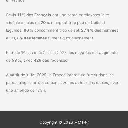
en France
Seuls
11 % des Français
ont une santé cardiovasculaire
« idéale » ; plus de
70 %
mangent trop peu de fruits et
légumes,
80 %
consomment trop de sel,
27,4 % des hommes
et
21,7 % des femmes
fument quotidiennement
Entre le 1ᵉʳ juin et le 2 juillet 2025, les noyades ont augmenté
de
58 %
, avec
429 cas
recensés
À partir de juillet 2025, la France interdit de fumer dans les
parcs, plages, arrêts de bus et zones autour des écoles, avec
une amende de 135 €
Copyright © 2026
MMT-Fr