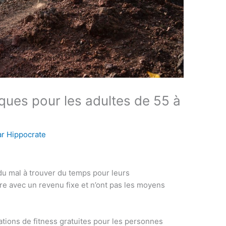
iques pour les adultes de 55 à
ar
Hippocrate
 mal à trouver du temps pour leurs
tre avec un revenu fixe et n’ont pas les moyens
ations de fitness gratuites pour les personnes