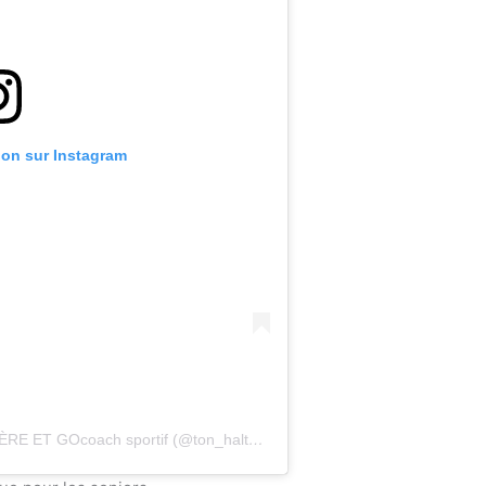
tion sur Instagram
Une publication partagée par TON HALTÈRE ET GOcoach sportif (@ton_haltere_et_go)