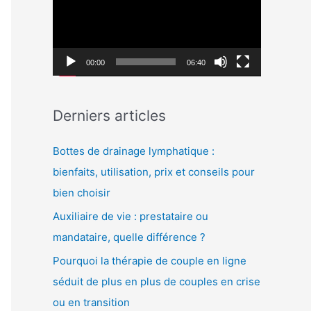
c
c
h
t
e
e
00:00
06:40
r
u
r
:
Derniers articles
v
i
Bottes de drainage lymphatique :
d
bienfaits, utilisation, prix et conseils pour
é
bien choisir
o
Auxiliaire de vie : prestataire ou
mandataire, quelle différence ?
Pourquoi la thérapie de couple en ligne
séduit de plus en plus de couples en crise
ou en transition