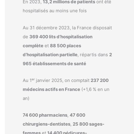
En 2023,
13,2 millions de patients
ont été
hospitalisés au moins une fois
Au 31 décembre 2023, la France disposait
de
369 400 lits d’hospitalisation
complète
et
88 500 places
d’hospitalisation partielle
, répartis dans
2
965 établissements de santé
Au 1ᵉʳ janvier 2025, on comptait
237 200
médecins actifs en France
(+1,6 % en un
an)
74 600 pharmaciens
,
47 600
chirurgiens-dentistes
,
25 800 sages-
femmes
et
14 400 pédicures-