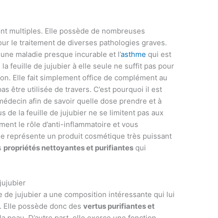
nt multiples. Elle possède de nombreuses
our le traitement de diverses pathologies graves.
une maladie presque incurable et l’
asthme
qui est
a feuille de jujubier à elle seule ne suffit pas pour
son. Elle fait simplement office de complément au
pas être utilisée de travers. C’est pourquoi il est
édecin afin de savoir quelle dose prendre et à
s de la feuille de jujubier ne se limitent pas aux
ment le rôle d’anti-inflammatoire et vous
lle représente un produit cosmétique très puissant
es
propriétés nettoyantes et purifiantes
qui
jujubier
le de jujubier a une composition intéressante qui lui
s. Elle possède donc des
vertus purifiantes et
la peau. D’autre part, elle exerce une fonction