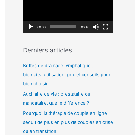
c
c
h
t
e
e
00:00
06:40
r
u
r
:
Derniers articles
v
i
Bottes de drainage lymphatique :
d
bienfaits, utilisation, prix et conseils pour
é
bien choisir
o
Auxiliaire de vie : prestataire ou
mandataire, quelle différence ?
Pourquoi la thérapie de couple en ligne
séduit de plus en plus de couples en crise
ou en transition