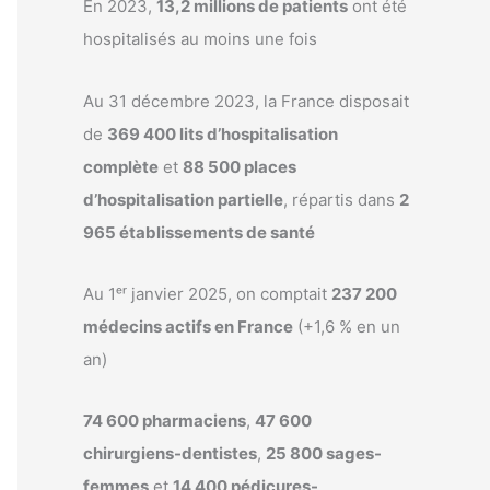
En 2023,
13,2 millions de patients
ont été
hospitalisés au moins une fois
Au 31 décembre 2023, la France disposait
de
369 400 lits d’hospitalisation
complète
et
88 500 places
d’hospitalisation partielle
, répartis dans
2
965 établissements de santé
Au 1ᵉʳ janvier 2025, on comptait
237 200
médecins actifs en France
(+1,6 % en un
an)
74 600 pharmaciens
,
47 600
chirurgiens-dentistes
,
25 800 sages-
femmes
et
14 400 pédicures-