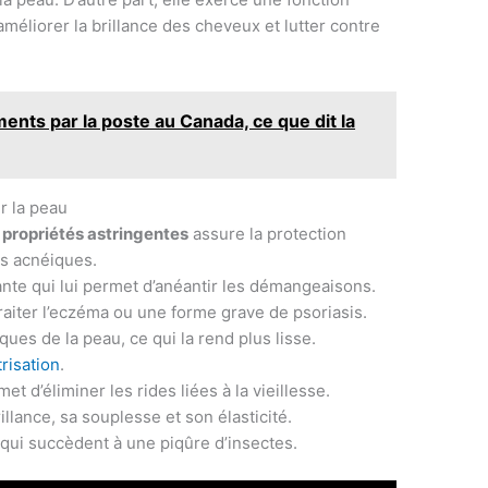
améliorer la brillance des cheveux et lutter contre
nts par la poste au Canada, ce que dit la
ur la peau
s
propriétés astringentes
assure la protection
ns acnéiques.
ante qui lui permet d’anéantir les démangeaisons.
traiter l’eczéma ou une forme grave de psoriasis.
ques de la peau, ce qui la rend plus lisse.
trisation
.
et d’éliminer les rides liées à la vieillesse.
illance, sa souplesse et son élasticité.
 qui succèdent à une piqûre d’insectes.