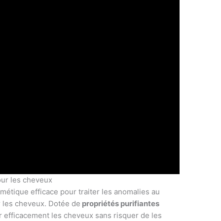
pour les cheveux
smétique efficace pour traiter les anomalies au
 les cheveux. Dotée de
propriétés purifiantes
 efficacement les cheveux sans risquer de les