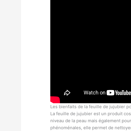
Les bienfaits de la feuille de jujubier 
La feuille de jujubier est un produit co
niveau de la peau mais également pour
phénoménales, elle permet de nettoyer