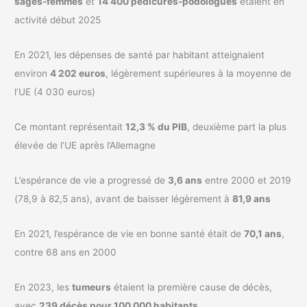
sages-femmes
et
14 400 pédicures-podologues
étaient en
activité début 2025
En 2021, les dépenses de santé par habitant atteignaient
environ
4 202 euros
, légèrement supérieures à la moyenne de
l’UE (4 030 euros)
Ce montant représentait
12,3 % du PIB
, deuxième part la plus
élevée de l’UE après l’Allemagne
L’espérance de vie a progressé de
3,6 ans
entre 2000 et 2019
(78,9 à 82,5 ans), avant de baisser légèrement à
81,9 ans
En 2021, l’espérance de vie en bonne santé était de
70,1 ans
,
contre 68 ans en 2000
En 2023, les
tumeurs
étaient la première cause de décès,
avec
239 décès pour 100 000 habitants