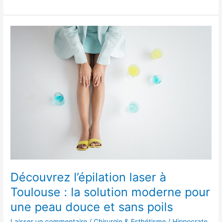
Découvrez
l’épilation
laser
à
Toulouse
:
la
solution
moderne
pour
une
peau
douce
et
Découvrez l’épilation laser à
sans
Toulouse : la solution moderne pour
poils
une peau douce et sans poils
Laisser un commentaire
/
Chirurgie & Esthétisme
/
Hippocrate