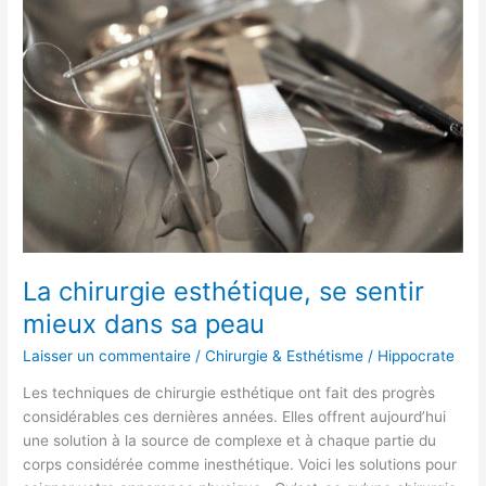
esthétique,
se
sentir
mieux
dans
sa
peau
La chirurgie esthétique, se sentir
mieux dans sa peau
Laisser un commentaire
/
Chirurgie & Esthétisme
/
Hippocrate
Les techniques de chirurgie esthétique ont fait des progrès
considérables ces dernières années. Elles offrent aujourd’hui
une solution à la source de complexe et à chaque partie du
corps considérée comme inesthétique. Voici les solutions pour