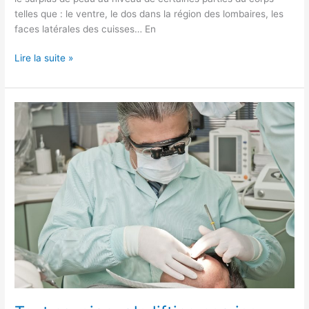
telles que : le ventre, le dos dans la région des lombaires, les
faces latérales des cuisses… En
Lire la suite »
Tout
savoir
sur
le
lifting
cervico-
facial