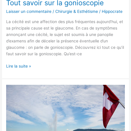
Tout savoir sur la gonioscopie
Laisser un commentaire
/
Chirurgie & Esthétisme
/
Hippocrate
La cécité est une affection des plus fréquentes aujourd’hui, et
sa principale cause est le glaucome. En cas de symptômes
annonçant une cécité, le sujet est soumis à une panoplie
d’examens afin de déceler la présence éventuelle d’un
glaucome : on parle de gonioscopie. Découvrez ici tout ce qu’il
faut savoir sur la gonioscopie. Qu’est-ce
Lire la suite »
Quels
sont
les
soins
proposés
par
la