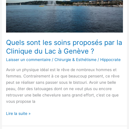
Clinique
du
Lac
à
Genève
?
Quels sont les soins proposés par la
Clinique du Lac à Genève ?
Laisser un commentaire
/
Chirurgie & Esthétisme
/
Hippocrate
Avoir un physique idéal est le rêve de nombreux hommes et
femmes. Contrairement à ce que beaucoup pensent, ce rêve
peut se réaliser sans passer sous le bistouri. Avoir une belle
peau, ôter des tatouages dont on ne veut plus ou encore
retrouver une belle chevelure sans grand effort, c’est ce que
vous propose la
Lire la suite »