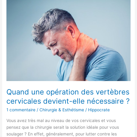
Quand
une
opération
des
vertèbres
cervicales
devient-
elle
nécessaire
?
Quand une opération des vertèbres
cervicales devient-elle nécessaire ?
1 commentaire
/
Chirurgie & Esthétisme
/
Hippocrate
Vous avez très mal au niveau de vos cervicales et vous
pensez que la chirurgie serait la solution idéale pour vous
soulager ? En effet, généralement, pour lutter contre les