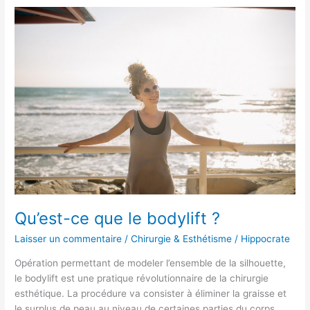
Qu’est-
ce
que
le
bodylift
?
Qu’est-ce que le bodylift ?
Laisser un commentaire
/
Chirurgie & Esthétisme
/
Hippocrate
Opération permettant de modeler l’ensemble de la silhouette,
le bodylift est une pratique révolutionnaire de la chirurgie
esthétique. La procédure va consister à éliminer la graisse et
le surplus de peau au niveau de certaines parties du corps