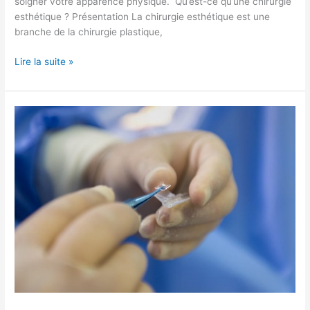
soigner votre apparence physique. Qu’est-ce qu’une chirurgie
esthétique ? Présentation La chirurgie esthétique est une
branche de la chirurgie plastique,
Lire la suite »
Tout
savoir
sur
la
gonioscopie