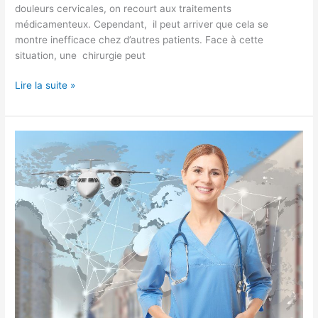
douleurs cervicales, on recourt aux traitements
médicamenteux. Cependant, il peut arriver que cela se
montre inefficace chez d’autres patients. Face à cette
situation, une chirurgie peut
Lire la suite »
4
questions
pour
tout
savoir
sur
le
tourisme
dentaire