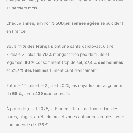
chaque année ; près de
30 %
en ont déclaré un au cours des
12 derniers mois
Chaque année, environ
3 500 personnes âgées
se suicident
en France
Seuls
11 % des Français
ont une santé cardiovasculaire
« idéale » ; plus de
70 %
mangent trop peu de fruits et
légumes,
80 %
consomment trop de sel,
27,4 % des hommes
et
21,7 % des femmes
fument quotidiennement
Entre le 1ᵉʳ juin et le 2 juillet 2025, les noyades ont augmenté
de
58 %
, avec
429 cas
recensés
À partir de juillet 2025, la France interdit de fumer dans les
parcs, plages, arrêts de bus et zones autour des écoles, avec
une amende de 135 €