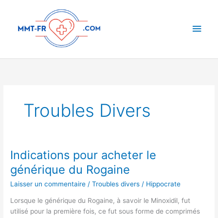
Aller
Men
au
contenu
princ
Troubles Divers
Indications pour acheter le
Indications
pour
générique du Rogaine
acheter
Laisser un commentaire
/
Troubles divers
/
Hippocrate
le
générique
Lorsque le générique du Rogaine, à savoir le Minoxidil, fut
du
utilisé pour la première fois, ce fut sous forme de comprimés
Rogaine