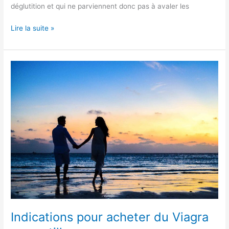
déglutition et qui ne parviennent donc pas à avaler les
Lire la suite »
Indications
pour
acheter
du
Viagra
en
pastilles
Indications pour acheter du Viagra