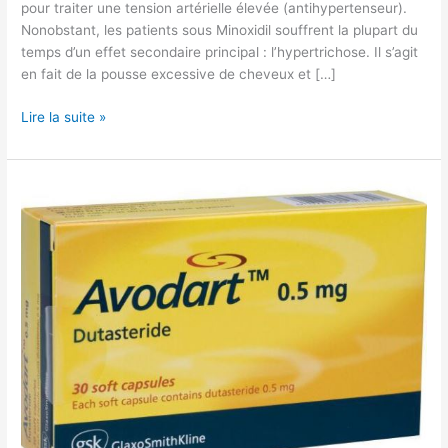
pour traiter une tension artérielle élevée (antihypertenseur).
Nonobstant, les patients sous Minoxidil souffrent la plupart du
temps d’un effet secondaire principal : l’hypertrichose. Il s’agit
en fait de la pousse excessive de cheveux et […]
Lire la suite »
Indications
pour
acheter
le
générique
Avodart