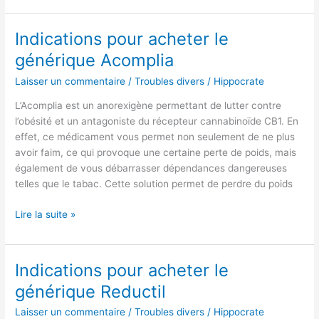
Indications pour acheter le
Indications
pour
générique Acomplia
acheter
Laisser un commentaire
/
Troubles divers
/
Hippocrate
le
générique
L’Acomplia est un anorexigène permettant de lutter contre
Acomplia
l’obésité et un antagoniste du récepteur cannabinoïde CB1. En
effet, ce médicament vous permet non seulement de ne plus
avoir faim, ce qui provoque une certaine perte de poids, mais
également de vous débarrasser dépendances dangereuses
telles que le tabac. Cette solution permet de perdre du poids
Lire la suite »
Indications pour acheter le
Indications
pour
générique Reductil
acheter
Laisser un commentaire
/
Troubles divers
/
Hippocrate
le