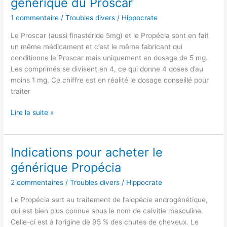
générique du Proscar
acheter
1 commentaire
/
Troubles divers
/
Hippocrate
le
générique
Le Proscar (aussi finastéride 5mg) et le Propécia sont en fait
du
un même médicament et c’est le même fabricant qui
Proscar
conditionne le Proscar mais uniquement en dosage de 5 mg.
Les comprimés se divisent en 4, ce qui donne 4 doses d’au
moins 1 mg. Ce chiffre est en réalité le dosage conseillé pour
traiter
Lire la suite »
Indications pour acheter le
Indications
pour
générique Propécia
acheter
2 commentaires
/
Troubles divers
/
Hippocrate
le
générique
Le Propécia sert au traitement de l’alopécie androgénétique,
Propécia
qui est bien plus connue sous le nom de calvitie masculine.
Celle-ci est à l’origine de 95 % des chutes de cheveux. Le