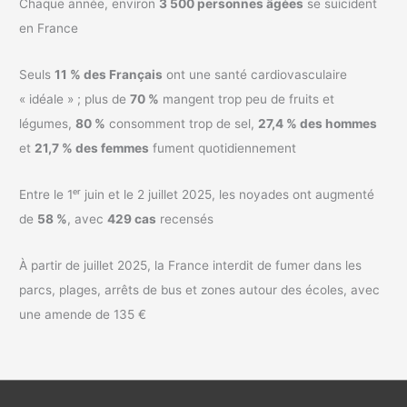
Chaque année, environ
3 500 personnes âgées
se suicident
en France
Seuls
11 % des Français
ont une santé cardiovasculaire
« idéale » ; plus de
70 %
mangent trop peu de fruits et
légumes,
80 %
consomment trop de sel,
27,4 % des hommes
et
21,7 % des femmes
fument quotidiennement
Entre le 1ᵉʳ juin et le 2 juillet 2025, les noyades ont augmenté
de
58 %
, avec
429 cas
recensés
À partir de juillet 2025, la France interdit de fumer dans les
parcs, plages, arrêts de bus et zones autour des écoles, avec
une amende de 135 €