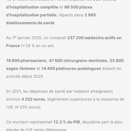
d’hospitalisation complète
et
88 500 places
d’hospitalisation partielle
, répartis dans
2 965
établissements de santé
Au 1ᵉʳ janvier 2025, on comptait
237 200 médecins actifs en
France
(+1,6 % en un an)
74 600 pharmaciens
,
47 600 chirurgiens-dentistes
,
25 800
sages-femmes
et
14 400 pédicures-podologues
étaient en
activité début 2025
En 2021, les dépenses de santé par habitant atteignaient
environ
4 202 euros
, légèrement supérieures à la moyenne de
l’UE (4 030 euros)
Ce montant représentait
12,3 % du PIB
, deuxième part la plus
élevée de l’UE après l’Allemagne