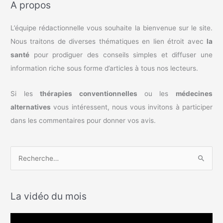
A propos
L’équipe rédactionnelle vous souhaite la bienvenue sur le site.
Nous traitons de diverses thématiques en lien étroit avec
la
santé
pour prodiguer des conseils simples et diffuser une
information riche sous forme d’articles à tous nos lecteurs.
Si les
thérapies conventionnelles
ou les
médecines
alternatives
vous intéressent, nous vous invitons à participer
dans les commentaires pour donner vos avis.
R
e
c
La vidéo du mois
h
e
L