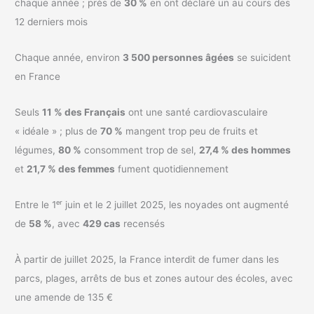
chaque année ; près de
30 %
en ont déclaré un au cours des
12 derniers mois
Chaque année, environ
3 500 personnes âgées
se suicident
en France
Seuls
11 % des Français
ont une santé cardiovasculaire
« idéale » ; plus de
70 %
mangent trop peu de fruits et
légumes,
80 %
consomment trop de sel,
27,4 % des hommes
et
21,7 % des femmes
fument quotidiennement
Entre le 1ᵉʳ juin et le 2 juillet 2025, les noyades ont augmenté
de
58 %
, avec
429 cas
recensés
À partir de juillet 2025, la France interdit de fumer dans les
parcs, plages, arrêts de bus et zones autour des écoles, avec
une amende de 135 €