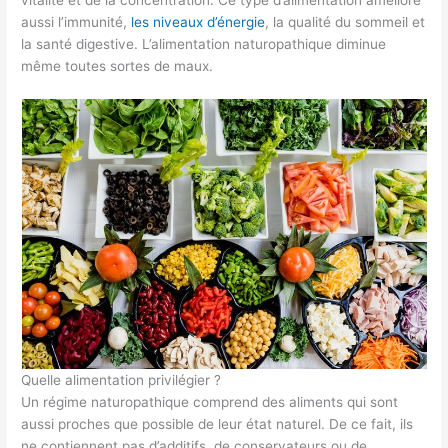
vitalité et de la concentration. Ce type d’alimentation améliore
aussi l’immunité,
les niveaux d’énergie
, la qualité du sommeil et
la santé digestive. L’alimentation naturopathique diminue
même toutes sortes de maux.
Quelle alimentation privilégier ?
Un régime naturopathique comprend des aliments qui sont
aussi proches que possible de leur état naturel. De ce fait, ils
ne contiennent pas d’additifs, de conservateurs ou de