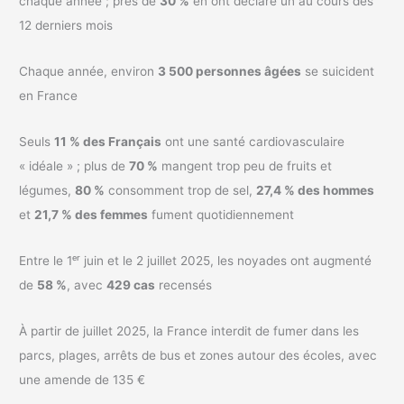
chaque année ; près de
30 %
en ont déclaré un au cours des
12 derniers mois
Chaque année, environ
3 500 personnes âgées
se suicident
en France
Seuls
11 % des Français
ont une santé cardiovasculaire
« idéale » ; plus de
70 %
mangent trop peu de fruits et
légumes,
80 %
consomment trop de sel,
27,4 % des hommes
et
21,7 % des femmes
fument quotidiennement
Entre le 1ᵉʳ juin et le 2 juillet 2025, les noyades ont augmenté
de
58 %
, avec
429 cas
recensés
À partir de juillet 2025, la France interdit de fumer dans les
parcs, plages, arrêts de bus et zones autour des écoles, avec
une amende de 135 €