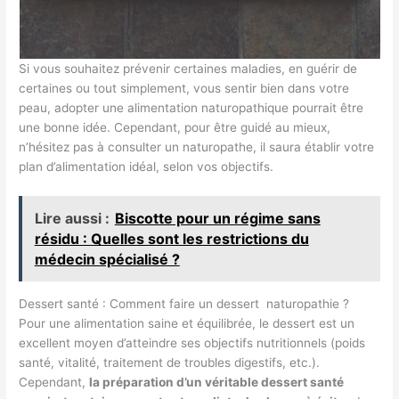
Si vous souhaitez prévenir certaines maladies, en guérir de
certaines ou tout simplement, vous sentir bien dans votre
peau, adopter une alimentation naturopathique pourrait être
une bonne idée. Cependant, pour être guidé au mieux,
n’hésitez pas à consulter un naturopathe, il saura établir votre
plan d’alimentation idéal, selon vos objectifs.
Lire aussi :
Biscotte pour un régime sans
résidu : Quelles sont les restrictions du
médecin spécialisé ?
Dessert santé : Comment faire un dessert naturopathie ?
Pour une alimentation saine et équilibrée, le dessert est un
excellent moyen d’atteindre ses objectifs nutritionnels (poids
santé, vitalité, traitement de troubles digestifs, etc.).
Cependant,
la préparation d’un véritable dessert santé